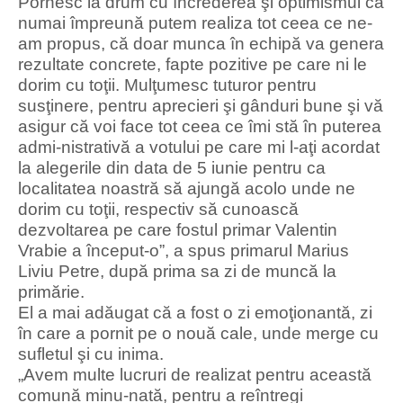
Pornesc la drum cu încrederea şi optimismul că
numai împreună putem realiza tot ceea ce ne-
am propus, că doar munca în echipă va genera
rezultate concrete, fapte pozitive pe care ni le
dorim cu toţii. Mulţumesc tuturor pentru
susţinere, pentru aprecieri şi gânduri bune şi vă
asigur că voi face tot ceea ce îmi stă în puterea
admi-nistrativă a votului pe care mi l-aţi acordat
la alegerile din data de 5 iunie pentru ca
localitatea noastră să ajungă acolo unde ne
dorim cu toţii, respectiv să cunoască
dezvoltarea pe care fostul primar Valentin
Vrabie a început-o”, a spus primarul Marius
Liviu Petre, după prima sa zi de muncă la
primărie.
El a mai adăugat că a fost o zi emoţionantă, zi
în care a pornit pe o nouă cale, unde merge cu
sufletul şi cu inima.
„Avem multe lucruri de realizat pentru această
comună minu-nată, pentru a reîntregi