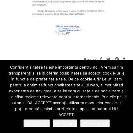
Share:
Confidenţialitatea ta este importantă pentru noi. Vrem să fim
transparenţi și să îţi oferim posibilitatea să accepţi cookie-urile
în funcţie de preferinţele tale. De ce cookie-uri? Le utilizăm
pentru a optimiza funcţionalitatea site-ului web, a îmbunătăţi
experienţa de navigare, a se integra cu reţele de socializare şi
a afişa reclame relevante pentru interesele tale. Prin clic pe
butonul "DA, ACCEPT" accepţi utilizarea modulelor cookie. Îţi
poţi totodată schimba preferinţele apasand butonul NU
ACCEPT.
DA ACCEPT
Nu Accept
Privacy policy