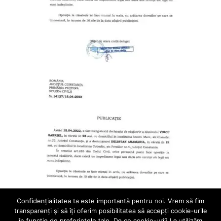
Confidenţialitatea ta este importantă pentru noi. Vrem să fim
transparenţi și să îţi oferim posibilitatea să accepţi cookie-urile
în funcţie de preferinţele tale. De ce cookie-uri? Le utilizăm