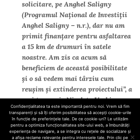
solicitare, pe Anghel Saligny
(Programul Național de Investiții
Anghel Saligny – n.r.), dar nu am
primit finanțare pentru asfaltarea
a 15 km de drumuri în satele
noastre. Am zis ca acum să
beneficiem de această posibilitate
și o să vedem mai târziu cum
reușim și extinderea proiectului”, a
mai transmis Nicoleta Vrabie.
Confidenţialitatea ta este importantă pentru noi. Vrem să fim
transparenţi și să îţi oferim posibilitatea să accepţi cookie-urile
Sursa: www.ctnews.ro
în funcţie de preferinţele tale. De ce cookie-uri? Le utilizăm
pentru a optimiza funcţionalitatea site-ului web, a îmbunătăţi
experienţa de navigare, a se integra cu reţele de socializare şi
Share:
a afişa reclame relevante pentru interesele tale. Prin clic pe