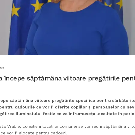
sa
a începe săptămâna viitoare pregătirile pent
cepe săptămâna viitoare pregătirile specifice pentru sărbătoril
pentru cadourile ce vor fi oferite copiilor și persoanelor cu nev
tirea iluminatului festiv ce va înfrumuseța localitate în perio
eta Vrabie, consilierii locali ai comunei se vor reuni săptămâna viit
ce vor fi alocate pentru cadouri.