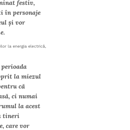
inat festiv,
ți în personaje
ul și vor
e.
lor la energia electrică,
 perioada
oprit la miezul
pentru că
asă, ci numai
rumul la acest
u tineri
, care vor