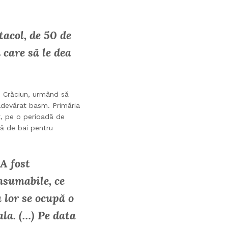
tacol, de 50 de
care să le dea
de Crăciun, urmând să
 adevărat basm. Primăria
t, pe o perioadă de
că de bai pentru
 A fost
nsumabile, ce
 lor se ocupă o
ala. (…) Pe data