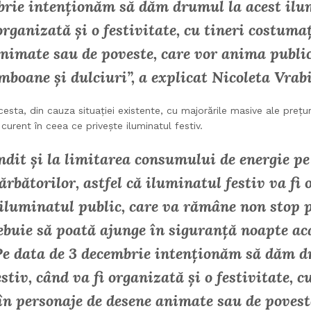
brie intenționăm să dăm drumul la acest ilum
organizată și o festivitate, cu tineri costuma
nimate sau de poveste, care vor anima public
boane și dulciuri”, a explicat Nicoleta Vrabi
sta, din cauza situației existente, cu majorările masive ale prețuri
urent în ceea ce privește iluminatul festiv.
dit și la limitarea consumului de energie pe
ărbătorilor, astfel că iluminatul festiv va fi 
 iluminatul public, care va rămâne non stop 
ebuie să poată ajunge în siguranță noapte ac
. Pe data de 3 decembrie intenționăm să dăm d
stiv, când va fi organizată și o festivitate, c
în personaje de desene animate sau de poveste