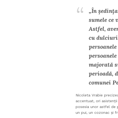
„În ședința
sumele ce 
Astfel, ave
cu dulciuri
persoanele 
persoanele 
majorată su
perioadă, d
comunei Pe
Nicoleta Vrabie precize
accentuat, ori asistenți
posesia unor astfel de 
un pui, un cozonac și fr