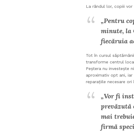
La rândul lor, copiii vor
„Pentru cop
minute, la
fiecăruia a
Tot în cursul săptămânii
transforme centrul local
Peștera nu investește ni
aproximativ opt ani, iar
reparațiile necesare ori
„Vor fi ins
prevăzută 
mai trebuie
firmă speci