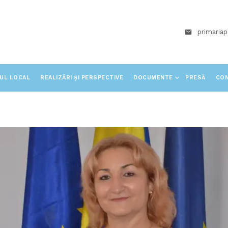
primaria
IUL LOCAL
REALIZĂRI ȘI PERSPECTIVE
DOCUMENTE
PRESĂ
CO