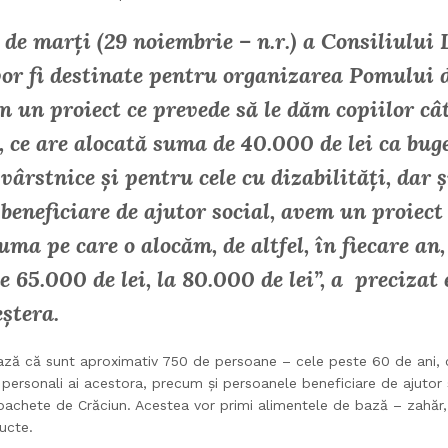
 de marți (29 noiembrie – n.r.) a Consiliului
vor fi destinate pentru organizarea Pomului 
m un proiect ce prevede să le dăm copiilor câ
, ce are alocată suma de 40.000 de lei ca bug
vârstnice și pentru cele cu dizabilități, dar 
beneficiare de ajutor social, avem un proiect 
ma pe care o alocăm, de altfel, în fiecare an,
e 65.000 de lei, la 80.000 de lei”, a precizat e
ștera.
ază că sunt aproximativ 750 de persoane – cele peste 60 de ani, 
i personali ai acestora, precum și persoanele beneficiare de ajutor s
pachete de Crăciun. Acestea vor primi alimentele de bază – zahăr, u
ucte.