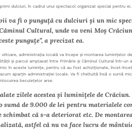
 primi dulciuri, în cadrul unui spectacol organizat special pentru ei.
ii va fi o punguță cu dulciuri și un mic spec
 Căminul Cultural, unde va veni Moș Crăciun 
ceste punguțe”, a precizat ea.
 viitoare, administrația locală va începe și montarea luminițelor 
ității și parcul amplasat între Primărie și Căminul Cultural într-un
mic în aceste luminițe, pentru că au fost achiziționate, încet-înce
 acum aparțin administrației locale. Va fi cheltuită însă o sumă mi
 înlocuirea beculețelor arse.
talate zilele acestea și luminițele de Crăciun.
o sumă de 9.000 de lei pentru materialele co
 schimbat că s-a deteriorat etc. De montarea
alizată, astfel că nu va face lucru de mântui