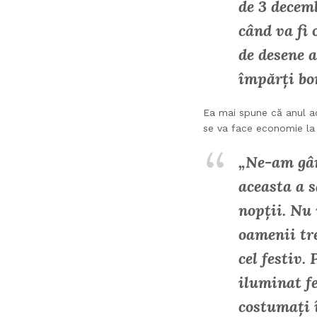
de 3 decem
când va fi 
de desene a
împărți bom
Ea mai spune că anul ace
se va face economie la c
„Ne-am gân
aceasta a s
nopții. Nu
oamenii tr
cel festiv
iluminat fe
costumați 