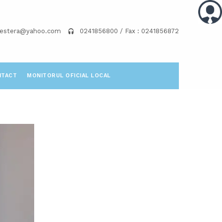
pestera@yahoo.com
0241856800 / Fax : 0241856872
NTACT
MONITORUL OFICIAL LOCAL