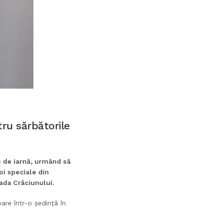
ru sărbătorile
e de iarnă, urmând să
oi speciale din
ada Crăciunului.
oare într-o ședință în