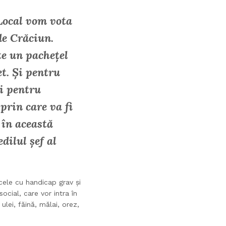
 Local vom vota
de Crăciun.
te un pachețel
et. Și pentru
și pentru
prin care va fi
 în această
dilul șef al
cele cu handicap grav și
ocial, care vor intra în
lei, făină, mălai, orez,