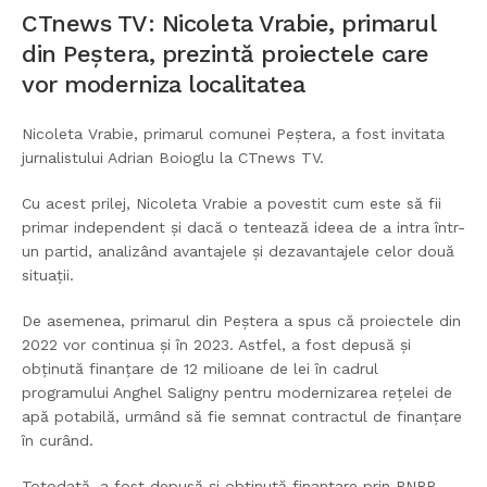
CTnews TV: Nicoleta Vrabie, primarul
din Peștera, prezintă proiectele care
vor moderniza localitatea
Nicoleta Vrabie, primarul comunei Peștera, a fost invitata
jurnalistului Adrian Boioglu la CTnews TV.
Cu acest prilej, Nicoleta Vrabie a povestit cum este să fii
primar independent și dacă o tentează ideea de a intra într-
un partid, analizând avantajele și dezavantajele celor două
situații.
De asemenea, primarul din Peștera a spus că proiectele din
2022 vor continua și în 2023. Astfel, a fost depusă și
obținută finanțare de 12 milioane de lei în cadrul
programului Anghel Saligny pentru modernizarea rețelei de
apă potabilă, urmând să fie semnat contractul de finanțare
în curând.
Totodată, a fost depusă și obținută finanțare prin PNRR